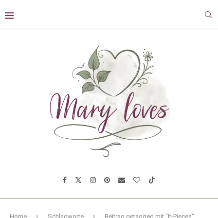
Home
Schlagworte
Beitrag getagged mit "It-Pieces"