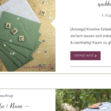
nachha
4. Au
[Anzeige] Kreative Einla
einfach lassen sich indiv
& nachhaltig! Kaum zu g
ERFAHRE MEHR
eauftragt
ie 1. Klasse –