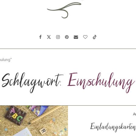
hulung"
Schlagwort:
Einschulung
A
Einladungskarten 