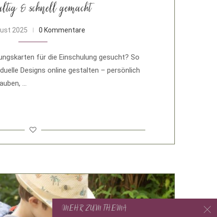
ltig & schnell gemacht
gust 2025
0 Kommentare
dungskarten für die Einschulung gesucht? So
iduelle Designs online gestalten – persönlich
lauben, …
MEHR ZUM THEMA