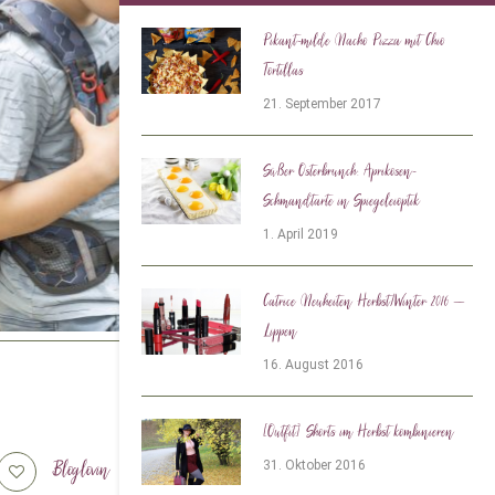
Pikant-milde Nacho Pizza mit Chio
Tortillas
21. September 2017
Süßer Osterbrunch: Aprikosen-
Schmandtarte in Spiegeleioptik
1. April 2019
Catrice Neuheiten Herbst/Winter 2016 –
Lippen
16. August 2016
[Outfit] Shorts im Herbst kombinieren
Bloglovin
Tiktok
31. Oktober 2016