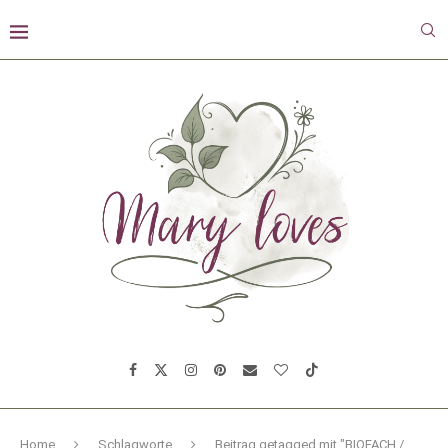
Home
Schlagworte
Beitrag getagged mit "BIOFACH /