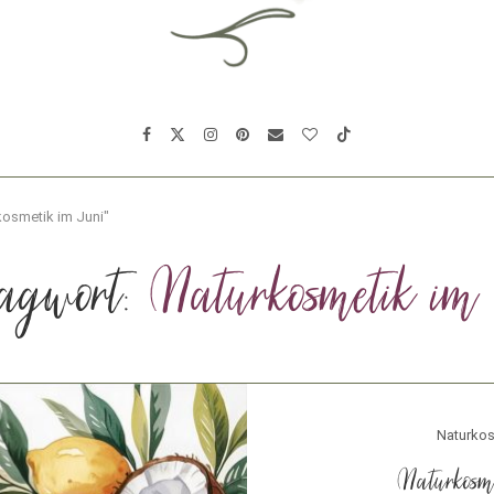
kosmetik im Juni"
agwort:
Naturkosmetik im
Naturkos
Naturkosme