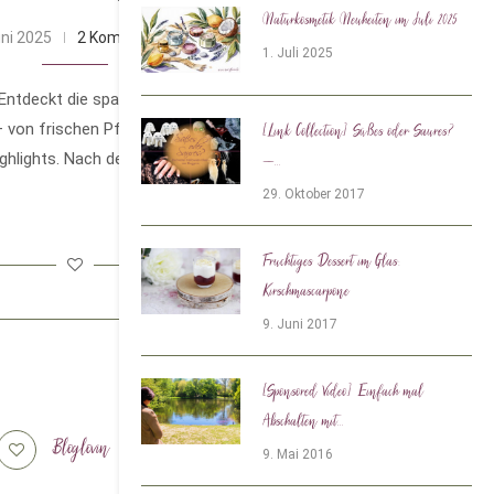
Naturkosmetik Neuheiten im Juli 2025
uni 2025
2 Kommentare
1. Juli 2025
 Entdeckt die spannendsten Naturkosmetik-
 von frischen Pflegeideen bis zu den ersten
[Link Collection] Süßes oder Saures?
hlights. Nach den letzten …
–...
29. Oktober 2017
Fruchtiges Dessert im Glas:
Kirschmascarpone
9. Juni 2017
[Sponsored Video] Einfach mal
Abschalten mit...
Bloglovin
Tiktok
9. Mai 2016