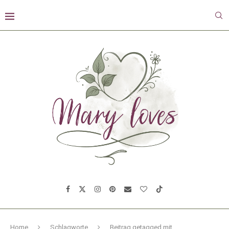
Home
Schlagworte
Beitrag getagged mit