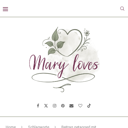
Home
Schlagworte
Beitrag getagged mit