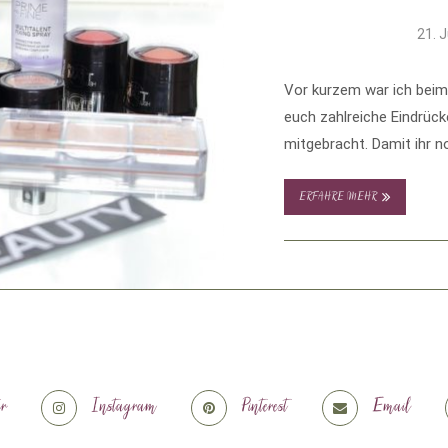
21. J
Vor kurzem war ich beim 
euch zahlreiche Eindrü
mitgebracht. Damit ihr n
ERFAHRE MEHR
er
Instagram
Pinterest
Email