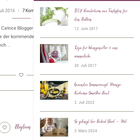
uli 2016
7 Kommentare
DIY-Kräuterturm aus Tontöpfen für
den Balkon
Catrice Blogger-Event in Berlin und habe
12. Juni 2017
cke der kommenden Make-up Neuheiten
och …
Rioja für Weingenießer & eine
sommerliche...
20. Juli 2017
Gesundes Sommerrezept: Mango-
Kurkuma-Smoothie-Bowl
2. Juli 2022
So gelingt der Beikost-Start – Mit...
Bloglovin
Tiktok
2. März 2024