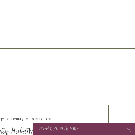
ge
Beauty
Beauty-Test
MEHR ZUM THEMA
iten Herbst/Winter 2016 – Teint