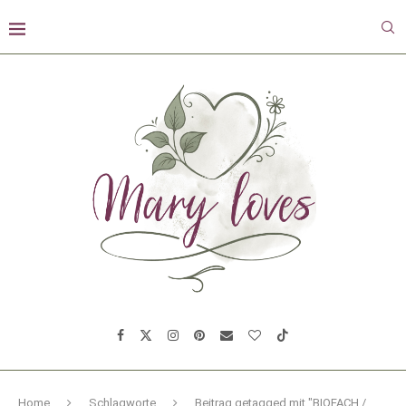
Home
Schlagworte
Beitrag getagged mit "BIOFACH /