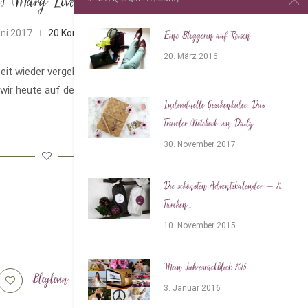
g] Mary Loves wird 2 Jahre alt!
uni 2017
20 Kommentare
Eine Bloggerin auf Reisen
20. März 2016
 Zeit wieder vergeht. Auch wenn es mir viel
 wir heute auf den Tag genau …
Individuelle Geschenkidee: Das
Traveler-Notebook von Daily...
30. November 2017
Die schönsten Adventskalender – 24
Türchen...
10. November 2015
Mein Jahresrückblick 2015
Bloglovin
Tiktok
3. Januar 2016