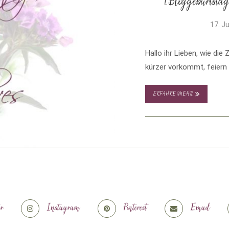
[Bloggeburtsta
17. J
Hallo ihr Lieben, wie die
kürzer vorkommt, feiern
ERFAHRE MEHR
er
Instagram
Pinterest
Email