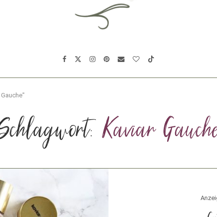
r Gauche"
Schlagwort:
Kaviar Gauch
Anzei