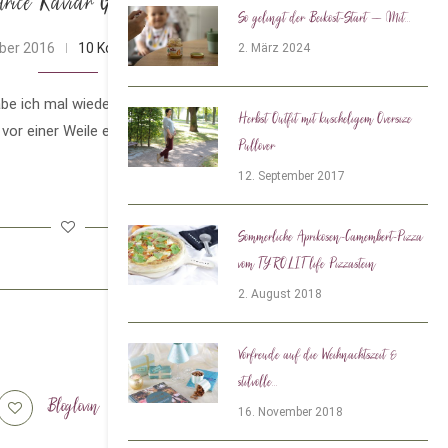
trice Kaviar Gauche
So gelingt der Beikost-Start – Mit...
ober 2016
10 Kommentare
2. März 2024
abe ich mal wieder eine Limited Edition für
Herbst Outfit mit kuscheligem Oversize
vor einer Weile ein Päckchen …
Pullover
12. September 2017
Sommerliche Aprikosen-Camembert-Pizza
vom TYROLIT life Pizzastein
2. August 2018
Vorfreude auf die Weihnachtszeit &
stilvolle...
Bloglovin
Tiktok
16. November 2018