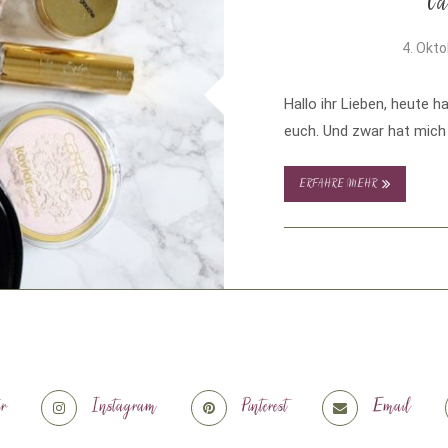
Ca
4. Okt
Hallo ihr Lieben, heute h
euch. Und zwar hat mich 
ERFAHRE MEHR
er
Instagram
Pinterest
Email