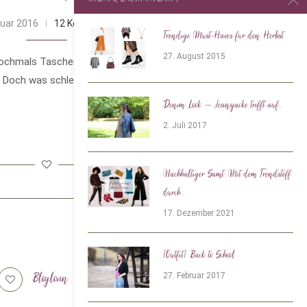
nuar 2016
12 Kommentare
Trendige Must-Haves für den Herbst
27. August 2015
chmals Taschen. Wir alle lieben unsere
 Doch was schleppen wir Mädels eigentlich
Denim Look – Jeansjacke trifft auf...
2. Juli 2017
Nachhaltiger Samt: Mit dem Trendstoff
durch...
17. Dezember 2021
[Outfit] Back to School
27. Februar 2017
Bloglovin
Tiktok