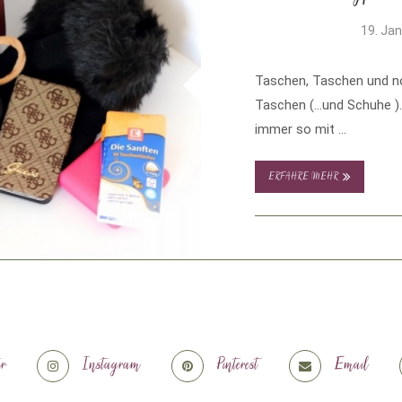
19. Ja
Taschen, Taschen und no
Taschen (…und Schuhe ).
immer so mit …
ERFAHRE MEHR
er
Instagram
Pinterest
Email