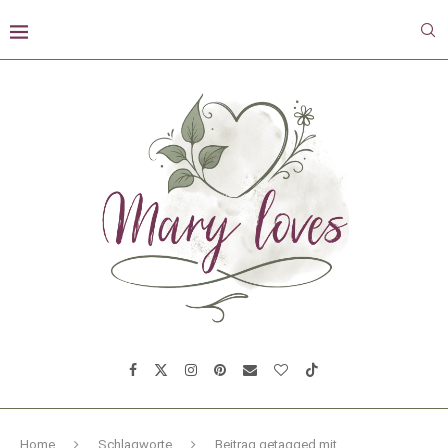
Home
Schlagworte
Beitrag getagged mit